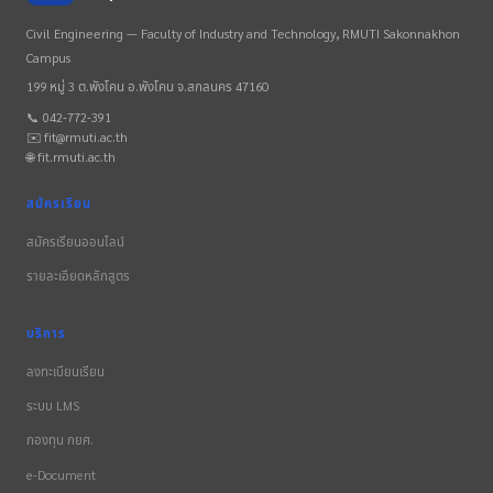
Civil Engineering — Faculty of Industry and Technology, RMUTI Sakonnakhon
Campus
199 หมู่ 3 ต.พังโคน อ.พังโคน จ.สกลนคร 47160
📞 042-772-391
✉️ fit@rmuti.ac.th
🌐 fit.rmuti.ac.th
สมัครเรียน
สมัครเรียนออนไลน์
รายละเอียดหลักสูตร
บริการ
ลงทะเบียนเรียน
ระบบ LMS
กองทุน กยศ.
e-Document