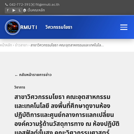
📞 042-772-391
✉️ fit@rmuti.ac.th
f
▶
L
🏠 เว็บคณะหลัก
RMUTI
วิศวกรรมโยธา
หน้าหลัก
›
ข่าวสาขา
›
สาขาวิศวกรรมโยธา คณะอุตสาหกรรมและเทคโนโล...
← กลับหน้ารายการข่าว
วิชาการ
สาขาวิศวกรรมโยธา คณะอุตสาหกรรม
และเทคโนโลยี ลงพื้นที่ศึกษาดูงานห้อง
ปฏิบัติการและศูนย์กลางการแลกเปลี่ยน
องค์ความรู้ด้านวัสดุการทาง ณ ห้องปฏิบัติ
แอสฟัลต์ขั้นสูง คณะวิศวกรรมศาสตร์