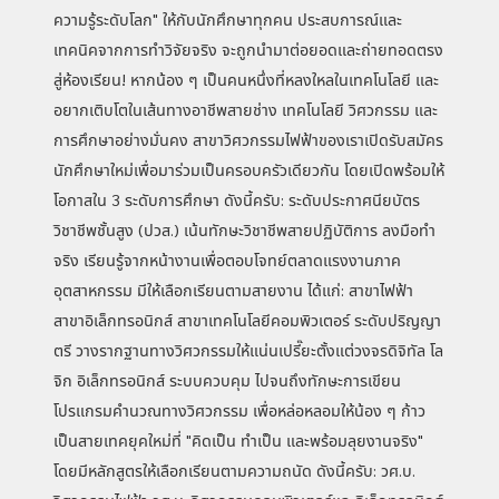
ความรู้ระดับโลก" ให้กับนักศึกษาทุกคน ประสบการณ์และ
เทคนิคจากการทำวิจัยจริง จะถูกนำมาต่อยอดและถ่ายทอดตรง
สู่ห้องเรียน! หากน้อง ๆ เป็นคนหนึ่งที่หลงใหลในเทคโนโลยี และ
อยากเติบโตในเส้นทางอาชีพสายช่าง เทคโนโลยี วิศวกรรม และ
การศึกษาอย่างมั่นคง สาขาวิศวกรรมไฟฟ้าของเราเปิดรับสมัคร
นักศึกษาใหม่เพื่อมาร่วมเป็นครอบครัวเดียวกัน โดยเปิดพร้อมให้
โอกาสใน 3 ระดับการศึกษา ดังนี้ครับ: ระดับประกาศนียบัตร
วิชาชีพชั้นสูง (ปวส.) เน้นทักษะวิชาชีพสายปฏิบัติการ ลงมือทำ
จริง เรียนรู้จากหน้างานเพื่อตอบโจทย์ตลาดแรงงานภาค
อุตสาหกรรม มีให้เลือกเรียนตามสายงาน ได้แก่: สาขาไฟฟ้า
สาขาอิเล็กทรอนิกส์ สาขาเทคโนโลยีคอมพิวเตอร์ ระดับปริญญา
ตรี วางรากฐานทางวิศวกรรมให้แน่นเปรี๊ยะตั้งแต่วงจรดิจิทัล โล
จิก อิเล็กทรอนิกส์ ระบบควบคุม ไปจนถึงทักษะการเขียน
โปรแกรมคำนวณทางวิศวกรรม เพื่อหล่อหลอมให้น้อง ๆ ก้าว
เป็นสายเทคยุคใหม่ที่ "คิดเป็น ทำเป็น และพร้อมลุยงานจริง"
โดยมีหลักสูตรให้เลือกเรียนตามความถนัด ดังนี้ครับ: วศ.บ.