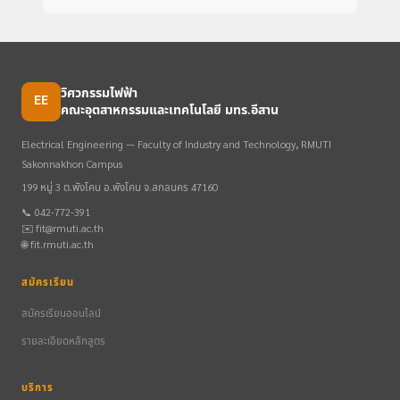
วิศวกรรมไฟฟ้า
EE
คณะอุตสาหกรรมและเทคโนโลยี มทร.อีสาน
Electrical Engineering — Faculty of Industry and Technology, RMUTI
Sakonnakhon Campus
199 หมู่ 3 ต.พังโคน อ.พังโคน จ.สกลนคร 47160
📞 042-772-391
✉️ fit@rmuti.ac.th
🌐 fit.rmuti.ac.th
สมัครเรียน
สมัครเรียนออนไลน์
รายละเอียดหลักสูตร
บริการ