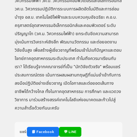
วิศวกรรมไฟฟ้า วศ.บ. วิศวกรรมคอมพิวเตอร์และอิเล็กทรอนิกส์
วศ.บ. วิศวกรรมปฏิบัติการระบบการผลิตอัตโนมัติและการซ่อม
บำรุง อส.บ. เทคโนโลยีไฟฟ้าและระบบควบคุมอัจฉริยะ ค.อ.บ.
ครุศาสตร์อุตสาหกรรมอิเล็กทรอนิกส์และคอมพิวเตอร์ ระดับ
ปริญญาโท (วศ.ม. วิศวกรรมไฟฟ้า) ยกระดับขีดความสามารถ
มุ่งเน้นการวิเคราะห์เชิงลึก พัฒนานวัตกรรม และต่อยอดงาน
วิจัยขั้นสูง เพื่อสร้างผู้เชี่ยวชาญที่พร้อมเข้าไปแก้ปัญหาและตอบ
โจทย์ภาคอุตสาหกรรมระดับประเทศ ทำไมถึงควรมาเรียนกับ
เรา? ได้เรียนรู้จากคณาจารย์ที่เป็น "นักวิจัยตัวจริง" พร้อมแชร์
ประสบการณ์ตรง เน้นการผสมผสานทฤษฎีที่แม่นยำเข้ากับการ
ลงมือปฏิบัติอย่างเชี่ยวชาญ เปิดโอกาสและต่อยอดเส้นทาง
อาชีพได้กว้างไกล ทั้งในภาคอุตสาหกรรม การศึกษา และแวดวง
วิชาการ มาร่วมสร้างสรรค์เทคโนโลยีแห่งอนาคตและก้าวไปสู่
ความสำเร็จด้วยกันนะครับ
แชร์:
📘 Facebook
💬 LINE