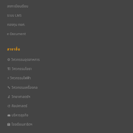
ลงทะเบียนเรียน
ระบบ LMS
กองทุน กยศ.
e-Document
สาขาอื่น
⚙️ วิศวกรรมอุตสาหการ
🏗️ วิศวกรรมโยธา
⚡ วิศวกรรมไฟฟ้า
🔧 วิศวกรรมเครื่องกล
🔬 วิทยาศาสตร์ฯ
🎨 ศิลปศาสตร์
💼 บริหารธุรกิจ
🏫 โรงเรียนสาธิตฯ