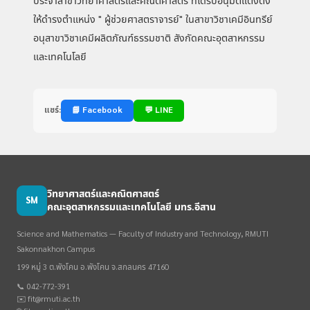
ประจำสาขาวิทยาศาสตร์และคณิตศาสตร์ ที่ได้รับอนุมัติแต่งตั้ง
ให้ดำรงตำแหน่ง " ผู้ช่วยศาสตราจารย์" ในสาขาวิชาเคมีอินทรีย์
อนุสาขาวิชาเคมีผลิตภัณฑ์ธรรมชาติ สังกัดคณะอุตสาหกรรม
และเทคโนโลยี
แชร์:
📘 Facebook
💬 LINE
วิทยาศาสตร์และคณิตศาสตร์
SM
คณะอุตสาหกรรมและเทคโนโลยี มทร.อีสาน
Science and Mathematics — Faculty of Industry and Technology, RMUTI
Sakonnakhon Campus
199 หมู่ 3 ต.พังโคน อ.พังโคน จ.สกลนคร 47160
📞 042-772-391
✉️ fit@rmuti.ac.th