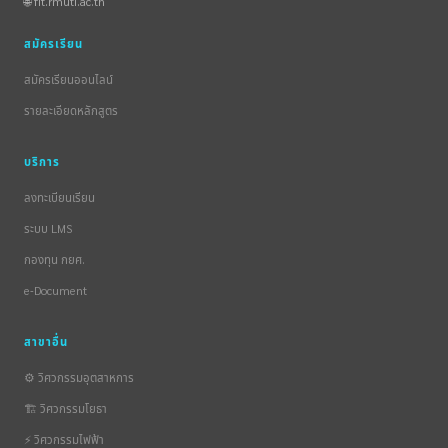
🌐 fit.rmuti.ac.th
สมัครเรียน
สมัครเรียนออนไลน์
รายละเอียดหลักสูตร
บริการ
ลงทะเบียนเรียน
ระบบ LMS
กองทุน กยศ.
e-Document
สาขาอื่น
⚙️ วิศวกรรมอุตสาหการ
🏗️ วิศวกรรมโยธา
⚡ วิศวกรรมไฟฟ้า