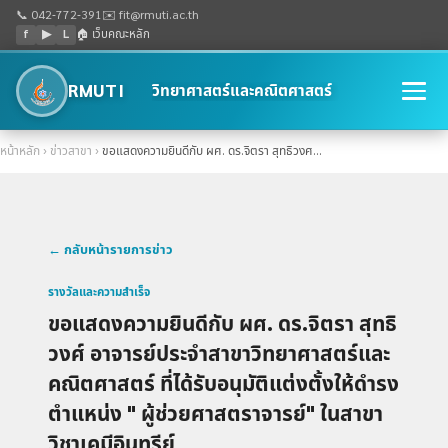
📞 042-772-391
✉️ fit@rmuti.ac.th
f
▶
L
🏠 เว็บคณะหลัก
RMUTI
วิทยาศาสตร์และคณิตศาสตร์
หน้าหลัก
›
ข่าวสาขา
›
ขอแสดงความยินดีกับ ผศ. ดร.จิตรา สุทธิวงศ...
← กลับหน้ารายการข่าว
รางวัลและความสำเร็จ
ขอแสดงความยินดีกับ ผศ. ดร.จิตรา สุทธิ
วงศ์ อาจารย์ประจำสาขาวิทยาศาสตร์และ
คณิตศาสตร์ ที่ได้รับอนุมัติแต่งตั้งให้ดำรง
ตำแหน่ง " ผู้ช่วยศาสตราจารย์" ในสาขา
วิชาเคมีอินทรีย์