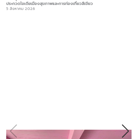
ประกวดไอเดียเมืองสุขภาพและการท่องเที่ยวสีเขียว
5 สิงหาคม 2026