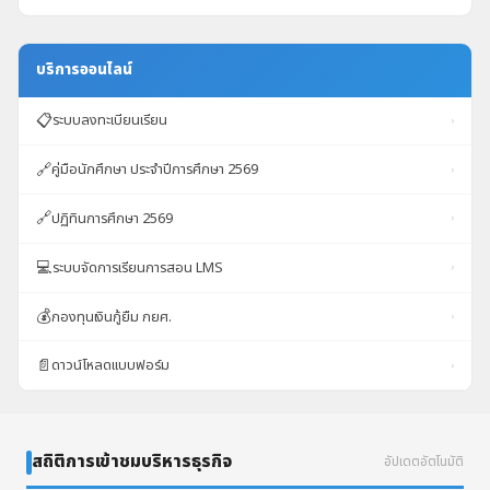
บริการออนไลน์
📋
ระบบลงทะเบียนเรียน
›
🔗
คู่มือนักศึกษา ประจำปีการศึกษา 2569
›
🔗
ปฏิทินการศึกษา 2569
›
💻
ระบบจัดการเรียนการสอน LMS
›
💰
กองทุนเงินกู้ยืม กยศ.
›
📄
ดาวน์โหลดแบบฟอร์ม
›
สถิติการเข้าชมบริหารธุรกิจ
อัปเดตอัตโนมัติ