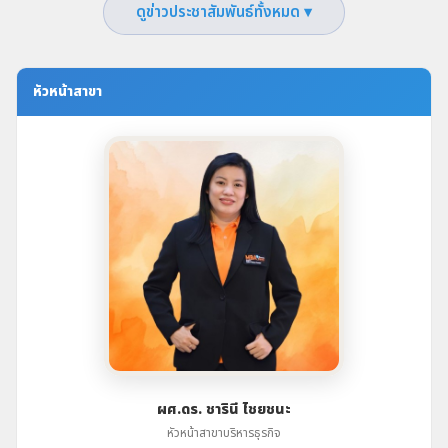
ความ
ดูข่าวประชาสัมพันธ์ทั้งหมด ▾
พร้อม
ขับ
เคลื่อน
โครงการ
หัวหน้าสาขา
"ธนาคาร
โรงเรียน
ดิจิทัล"
(Digital
School
Bank)
ผศ.ดร. ชารินี ไชยชนะ
หัวหน้าสาขาบริหารธุรกิจ