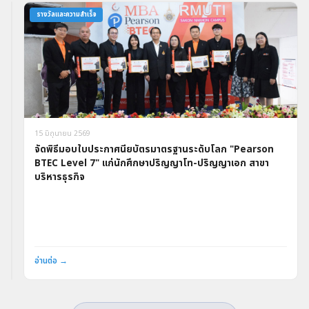
กิจกรรม
รางวัลและความสำเร็จ
15
15 มิถุนายน 2569
มิถุนายน
จัดพิธีมอบใบประกาศนียบัตรมาตรฐานระดับโลก "Pearson
2569
BTEC Level 7" แก่นักศึกษาปริญญาโท-ปริญญาเอก สาขา
คณาจารย์
บริหารธุรกิจ
ประจำ
สาขา
บริหารธุรกิจ
หารือ
อ่าน
ร่วม
ต่อ
กับ
→
อ่านต่อ →
ธนาคาร
ออมสิน
เตรียม