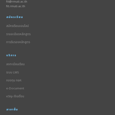
fit@rmuti.ac.th
fit.rmuti.ac.th
สมัครเรียน
สมัครเรียนออนไลน์
รายละเอียดหลักสูตร
การรับรองหลักสูตร
บริการ
ลงทะเบียนเรียน
ระบบ LMS
กองทุน กยศ.
e-Document
eSlip เงินเดือน
สาขาอื่น