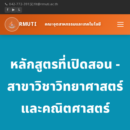
📞 042-772-391
✉️ fit@rmuti.ac.th
f
▶
L
RMUTI
คณะอุตสาหกรรมและเทคโนโลยี
หลักสูตรที่เปิดสอน -
สาขาวิชาวิทยาศาสตร์
และคณิตศาสตร์