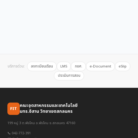
บริการด่วน:
ลงทะเบียนเรียน
LMS
กยศ.
e-Document
eSlip
ประเมินการสอน
คณะอุตสาหกรรมและเทคโนโลยี
FIT
มทร.อีสาน วิทยาเขตสกลนคร
199 หมู่ 3 ต.พังโคน อ.พังโคน จ.สกลนคร 47160
📞 042-772-391