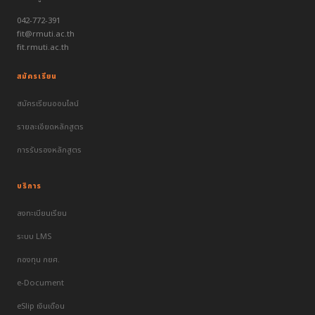
042-772-391
fit@rmuti.ac.th
fit.rmuti.ac.th
สมัครเรียน
สมัครเรียนออนไลน์
รายละเอียดหลักสูตร
การรับรองหลักสูตร
บริการ
ลงทะเบียนเรียน
ระบบ LMS
กองทุน กยศ.
e-Document
eSlip เงินเดือน