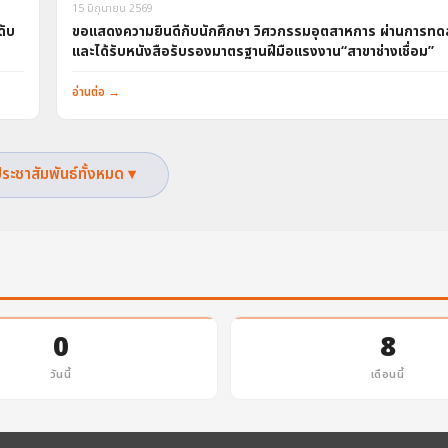
15 มิถุนายน 2569
ดับ
ขอแสดงความยินดีกับนักศึกษา วิศวกรรมอุตสาหการ ผ่านการท
และได้รับหนังสือรับรองมาตรฐานฝีมือแรงงาน“สาขาช่างเชื่อม”
อ่านต่อ →
ประชาสัมพันธ์ทั้งหมด ▾
0
8
วันนี้
เดือนนี้