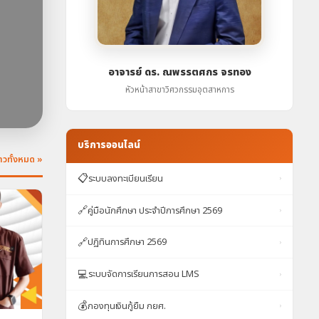
อาจารย์ ดร. ณพรรตศกร จรทอง
หัวหน้าสาขาวิศวกรรมอุตสาหการ
บริการออนไลน์
่าวทั้งหมด »
📋
ระบบลงทะเบียนเรียน
›
🔗
คู่มือนักศึกษา ประจำปีการศึกษา 2569
›
🔗
ปฏิทินการศึกษา 2569
›
💻
ระบบจัดการเรียนการสอน LMS
›
💰
กองทุนเงินกู้ยืม กยศ.
›