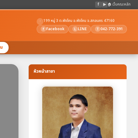
f
▶
🏠 เว็บคณะหลัก
199 หมู่ 3 ต.พังโคน อ.พังโคน จ.สกลนคร 47160
·
Facebook
LINE
042-772-391
f
L
T
ยน
หัวหน้าสาขา