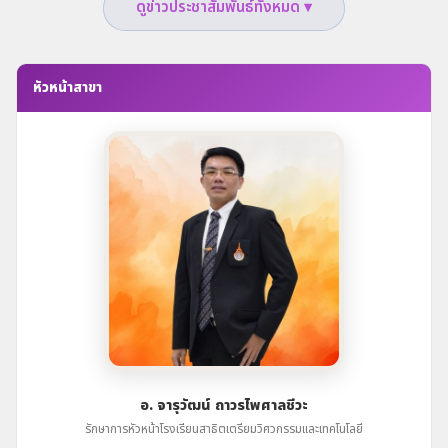
ดูข่าวประชาสัมพันธ์ทั้งหมด ▾
และ
ณ
เทคโนโลยี
วิทยาลัย
เข้า
ธาตุพนม
ร่วม
มหาวิทยาลัย
หัวหน้าสาขา
การ
นครพนม
แข่งขัน
"ฮอนด้า
ประหยัด
เชื้อ
เพลิง"
(Honda
Eco
Mileage
Challenge)
ปี
ที่
28/2568
ณ
สนาม
ช้าง
อ. จารุวัฒน์ ถาวรไพศาลชีวะ
อินเตอร์
รักษาการหัวหน้าโรงเรียนสาธิตเตรียมวิศวกรรมและเทคโนโลยี
เนชั่นแนล