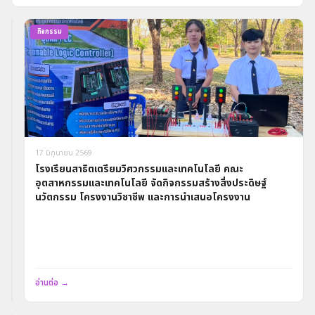
รางวัล
กิจกรรม
และ
ความ
สำเร็จ
17
17 มิถุนายน 2569
มิถุนายน
โรงเรียนสาธิตเตรียมวิศวกรรมและเทคโนโลยี คณะ
2569
อุตสาหกรรมและเทคโนโลยี จัดกิจกรรมสร้างสิ่งประดิษฐ์
คณาจารย์
นวัตกรรม โครงงานวิชาชีพ และการนำเสนอโครงงาน
และ
นักศึกษา
โรงเรียนสาธิต
เตรียม
อ่าน
วิศวกรรม
ต่อ
และ
→
อ่านต่อ →
เทคโนโลยี
คณะ