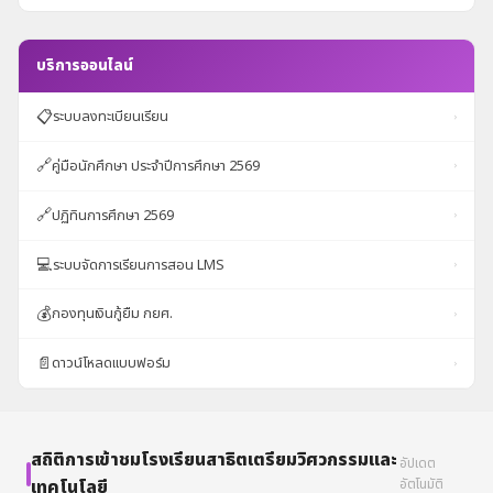
เซ
อร์กิต
จังหวัด
บริการออนไลน์
บุรีรัมย์
📋
ระบบลงทะเบียนเรียน
›
🔗
คู่มือนักศึกษา ประจำปีการศึกษา 2569
›
🔗
ปฏิทินการศึกษา 2569
›
💻
ระบบจัดการเรียนการสอน LMS
›
💰
กองทุนเงินกู้ยืม กยศ.
›
📄
ดาวน์โหลดแบบฟอร์ม
›
สถิติการเข้าชมโรงเรียนสาธิตเตรียมวิศวกรรมและ
อัปเดต
เทคโนโลยี
อัตโนมัติ