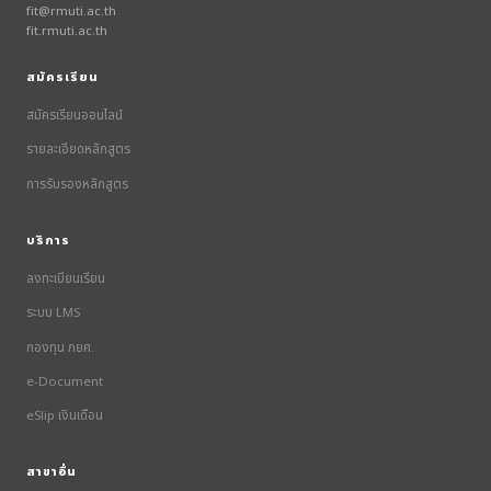
fit@rmuti.ac.th
fit.rmuti.ac.th
สมัครเรียน
สมัครเรียนออนไลน์
รายละเอียดหลักสูตร
การรับรองหลักสูตร
บริการ
ลงทะเบียนเรียน
ระบบ LMS
กองทุน กยศ.
e-Document
eSlip เงินเดือน
สาขาอื่น