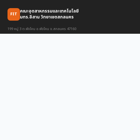
คณะอุตสาหกรรมและเทคโนโลยี
FIT
มทร.อีสาน วิทยาเขตสกลนคร
199 หมู่ 3 ต.พังโคน อ.พังโคน จ.สกลนคร 47160
📞 042-772-391
✉️ fit@rmuti.ac.th
ข่าวสาร
ข่าวทั้งหมด
วิชาการ
กิจกรรม
บริการ
ลงทะเบียนเรียน
LMS
กยศ.