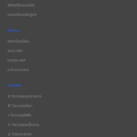
สมัครเรียนออนไลน์
รายละเอียดหลักสูตร
บริการ
ลงทะเบียนเรียน
ระบบ LMS
กองทุน กยศ.
e-Document
สาขาอื่น
⚙️ วิศวกรรมอุตสาหการ
🏗️ วิศวกรรมโยธา
⚡ วิศวกรรมไฟฟ้า
🔧 วิศวกรรมเครื่องกล
🔬 วิทยาศาสตร์ฯ