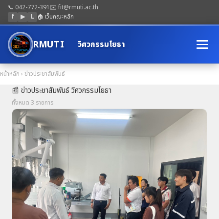
📞 042-772-391
✉️ fit@rmuti.ac.th
f
▶
L
🏠 เว็บคณะหลัก
RMUTI
วิศวกรรมโยธา
หน้าหลัก
› ข่าวประชาสัมพันธ์
📰 ข่าวประชาสัมพันธ์ วิศวกรรมโยธา
ทั้งหมด 3 รายการ