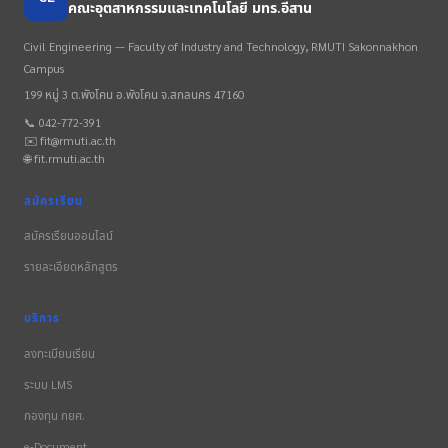
คณะอุตสาหกรรมและเทคโนโลยี มทร.อีสาน
Civil Engineering — Faculty of Industry and Technology, RMUTI Sakonnakhon
Campus
199 หมู่ 3 ต.พังโคน อ.พังโคน จ.สกลนคร 47160
📞 042-772-391
✉️ fit@rmuti.ac.th
🌐 fit.rmuti.ac.th
สมัครเรียน
สมัครเรียนออนไลน์
รายละเอียดหลักสูตร
บริการ
ลงทะเบียนเรียน
ระบบ LMS
กองทุน กยศ.
e-Document