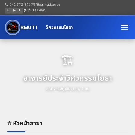
📞 042-772-391
✉️ fit@rmuti.ac.th
f
▶
L
🏠 เว็บคณะหลัก
RMUTI
วิศวกรรมโยธา
🏗️
อาจารย์ประจำวิศวกรรมโยธา
คณาจารย์ผู้เชี่ยวชาญ 1 คน
⭐ หัวหน้าสาขา