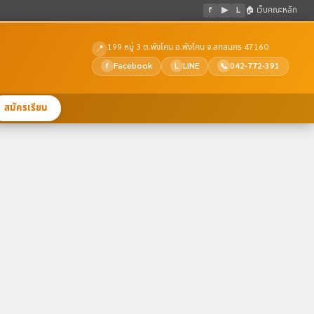
f
▶
L
🏠 เว็บคณะหลัก
199 หมู่ 3 ต.พังโคน อ.พังโคน จ.สกลนคร 47160
📍
Facebook
LINE
042-772-391
f
L
📞
สมัครเรียน