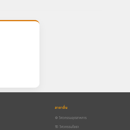
สาขาอื่น
⚙️ วิศวกรรมอุตสาหการ
🏗️ วิศวกรรมโยธา