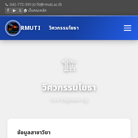
📞 042-772-391
✉️ fit@rmuti.ac.th
f
▶
L
🏠 เว็บคณะหลัก
RMUTI
วิศวกรรมโยธา
🏗️
วิศวกรรมโยธา
Civil Engineering
ข้อมูลสาขาวิชา