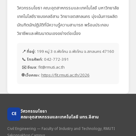
วิศวกรรมโยธา คณะอุตสาหกรรมและเทคโนโลยี มหาวิทยาลัย
เทคโนโลยีราชมงคลอีสาน วิทยาเขตสกลนคร มุ่งเน้นการผลิต
บัณฑิตนักปฏิบัติที่มีความรู้ความสามารถ พร้อมประกอบ
วิชาชีพและพัฒนาตนเองอย่างต่อเนื่อง
📍 ที่อยู่:
199 หมู่ 3 ต.พังโคน อ.พังโคน จ.สกลนคร 47160
📞 โทรศัพท์:
042-772-391
✉️ อีเมล:
fit@rmuti.ac.th
🌐 เว็บคณะ:
https://fit.rmuti.ac.th/2026
วิศวกรรมโยธา
CE
คณะอุตสาหกรรมและเทคโนโลยี มทร.อีสาน
Civil Engineering — Faculty of Industry and Technology, RMUTI
Sakonnakhon Campus