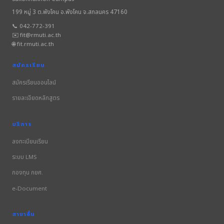
199 หมู่ 3 ต.พังโคน อ.พังโคน จ.สกลนคร 47160
📞 042-772-391
✉️ fit@rmuti.ac.th
🌐 fit.rmuti.ac.th
สมัครเรียน
สมัครเรียนออนไลน์
รายละเอียดหลักสูตร
บริการ
ลงทะเบียนเรียน
ระบบ LMS
กองทุน กยศ.
e-Document
สาขาอื่น