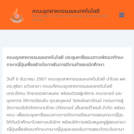
Skip
คณะอุตสาหกรรมและเทคโนโลยี
to
Rajamangala University of Technology Isan Sakonnakhon
content
Campus
คณะอุตสาหกรรมและเทคโนโลยี ประชุมหารือแนวทางพัฒนาทักษะ
ภาษาญี่ปุ่นเพื่อสร้างโอกาสในการมีงานทำของนักศึกษา
วันที่ 6 ธันวาคม 2567 คณะอุตสาหกรรมและเทคโนโลยี นำโดย ผศ.
ดร.สุริยา แก้วอาษา คณบดีคณะอุตสาหกรรมและเทคโนโลยี
มทร.อีสาน วิทยาเขตสกลนคร พร้อมด้วยผู้บริหาร คณาจารย์ และ
บุคลากร ให้การต้อนรับ คุณอนุพงษ์ วิเศษจินดาวัฒน์ กรรมการผู้
จัดการบริษัทจัดหางานไทย เวิร์คเกอร์ เอ็นเทอร์ไพรส์ จำกัด พร้อม
คณะ เพื่อประชุมหารือแนวทางการจัดการเรียนการสอนภาษาญี่ปุ่น
ให้กับนักศึกษาโดยทางบริษัทฯ พร้อมให้การสนับสนุนครูผู้สอนภาษา
ญี่ปุ่นเพื่อพัฒนาทักษะภาษาญี่ปุ่นและรองรับการสอบวัดระดับภาษา