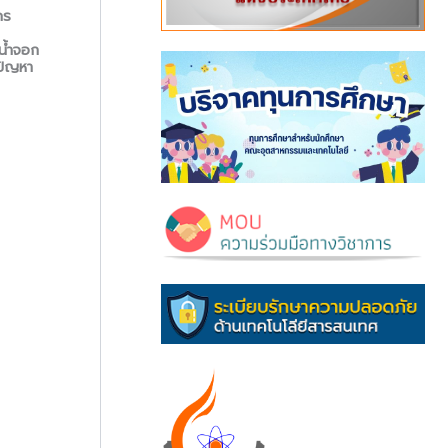
“อาคารปฏิบัติการพื้นฐาน
ประจำปีการศึกษา 2569
IN
คร
และ อาคารนวัตกรรมเรียนรู้”
202
2 กรกฎาคม 2026
มทร.อีสาน วิทยาเขต
แนว
น้ำจอก
สกลนคร
th
้ปัญหา
IN
2 กรกฎาคม 2026
29 