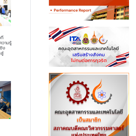
สาข
คณะอุตสาหกรรมและ
กิ
เทคโนโลยี ร่วมพิธีเปิดการ
ที
คณะอุตสาหกรรมและ
La
แข่งขัน “SALELYMPUS
วามรู้
เทคโนโลยี เข้าศึกษาดูงาน
ท่อ
2026” ผนึกกำลัง 9 มทร.
ชิง
EdPEx มุ่งยกระดับประกัน
นัก
ปั้นสุดยอดนักขายออนไลน์
ู่
คุณภาพและการบริหาร
คาเ
ระดับประเทศ
จัดการองค์กรสู่ความเป็นเลิศ
7 
14 กรกฎาคม 2026
8 กรกฎาคม 2026
คณะอุตสาหกรรมและ
คณะอุตสาหกรรมและ
คณ
เทคโนโลยี จัดพิธีเปิดอาคาร
เทคโนโลยี เข้าร่วมพิธีไหว้ครู
เทค