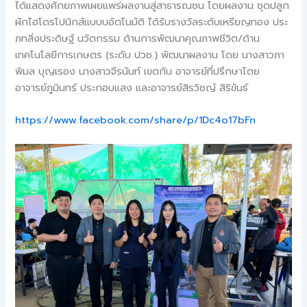
ได้แสดงศักยภาพเผยแพร่ผลงานสู่สาธารณชน โดยผลงาน ชุดปลูก
ผักไฮโดรโปนิกส์แบบบอัตโนมัติ ได้รับรางวัลระดับเหรียญทอง ประ
ภทสิ่งประดิษฐ์ นวัตกรรม ด้านการพัฒนาคุณภาพชีวิต/ด้าน
เทคโนโลยีการเกษตร (ระดับ ปวช.) พัฒนาผลงาน โดย นางสาวภา
พิมล บุญเรอง นางสาวจีรนันท์ เขตกัน อาจารย์ที่ปรึกษาโดย
อาจารย์ภูมินทร์ ประกอบแสง และอาจารย์สิรวิชญ์ สิริขันธ์
https://www.facebook.com/share/p/1Dc4o17bFn