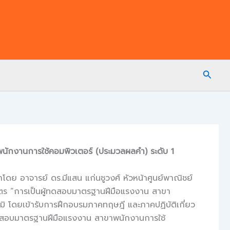
Searc
นักงานการใช้คอมพิวเตอร์ (ประมวลผลคำ) ระดับ 1
ย อาจารย์ ดร.มีแสน แก่นชูวงศ์ หัวหน้าศูนย์พาณิชย์
ักสูตร “การเป็นผู้ทดสอบมาตรฐานฝีมือแรงงาน สาขา
มิ โดยเข้ารับการฝึกอบรมภาคทฤษฎี และภาคปฏิบัติเกี่ยว
้ทดสอบมาตรฐานฝีมือแรงงาน สาขาพนักงานการใช้