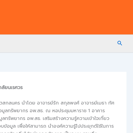
Searc
าลัยนเรศวร
ตสกลนคร นำโดย อาจารย์รัก สกุลพงศ์ อาจารย์เมธา ทัศ
นข้อมูลทรัพยากร อพ.สธ. ณ หอประชุมมหาราช 1 อาคาร
ทรัพยากร อพ.สธ. เสริมสร้างความรู้ความเข้าใจเกี่ยว
มูล เพื่อให้สามารถ นำองค์ความรู้ไปประยุกต์ใช้ในการ