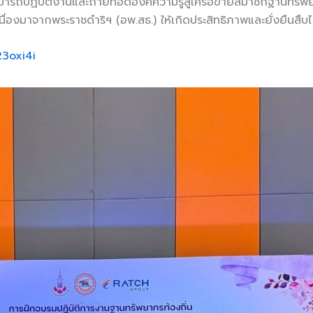
มารถปฏิบัติงานและถ่ายทอดองค์ความรู้สู่เครือข่ายสมาชิกฐานทรัพย
ื่องมาจากพระราชดำริฯ (อพ.สธ.) ให้เกิดประสิทธิภาพและยั่งยืนสืบ
3oxi4i