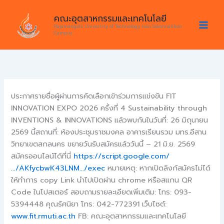
Skip
คณะอุตสาหกรรมและเทคโนโลยี
to
Rajamangala University of Technology Isan Sakonnakhon
content
Campus
ประกาศรายชื่อผู้ผ่านการคัดเลือกเข้าร่วมการแข่งขัน FIT
INNOVATION EXPO 2026 ครั้งที่ 4 Sustainability through
INVENTIONS & INNOVATIONS แล้วพบกันในวันที่: 26 มิถุนายน
2569 นี้สถานที่: ห้องประชุมราชมงคล อาคารเรียนรวม มทร.อีสาน
วิทยาเขตสกลนคร ขยายวันรับสมัครแล้ววันนี้ – 21 มิ.ย. 2569
สมัครออนไลน์ได้ที่นี่
https://script.google.com/
…/AKfycbwK43LNM…/exec
หมายเหตุ: หากเปิดลิงก์สมัครไม่ได้
ให้ทำการ copy Link นำไปเปิดผ่าน chrome หรือสแกน QR
Code ในโปสเตอร์ สอบถามรายละเอียดเพิ่มเติม: โทร: 093-
5394448 คุณรัศนิยา โทร: 042-772391 เว็บไซต์:
www.fit.rmuti.ac.th
FB: คณะอุตสาหกรรมและเทคโนโลยี